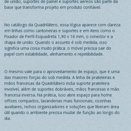
de união, suportes de painel e suportes aéreos
são parte da
base que transforma projeto em produto confiável.
No catálogo da Quadrilátero, essa lógica aparece com clareza
em linhas como
cantoneiras e suportes
e em itens como o
Fixador de Perfil Esquadreta 1,90 x 16 mm, o conector e a
chapa de união. Quando o assunto é sob medida, isso
significa uma coisa muito prática: o móvel precisa sair do
papel com estabilidade, alinhamento e repetibilidade.
O mesmo vale para o aproveitamento de espaço, que é uma
das maiores forças do sob medida. A linha de
prateleiras e
mãos francesas
da Quadrilátero inclui suporte prateleira
invisível, além de suportes dobráveis, mãos francesas e mão
francesa inversa. Na prática, isso abre espaço para home
offices compactos, lavanderias mais funcionais, cozinhas
auxiliares, nichos organizadores e soluções que liberam área
útil quando o ambiente precisa mudar de função ao longo do
dia.