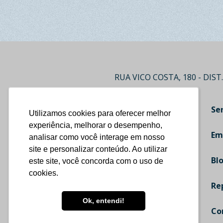
RUA VICO COSTA, 180 - DIST.
Home
Se
Utilizamos cookies para oferecer melhor
Utilizamos cookies para oferecer melhor
Componentes para Móveis
experiência, melhorar o desempenho,
experiência, melhorar o desempenho,
Em
analisar como você interage em nosso
analisar como você interage em nosso
• Fixador de Perfil (Esquadreta)
site e personalizar conteúdo. Ao utilizar
site e personalizar conteúdo. Ao utilizar
• Cantoneiras e Suportes
Bl
este site, você concorda com o uso de
este site, você concorda com o uso de
• Resinados
cookies.
cookies.
Re
• Puxadores
• Projetos Especiais
Ok, entendi!
Ok, entendi!
Co